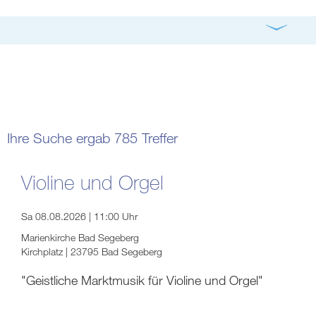
Gottesdienst
Konzert
Bildung
Gremien
Freizeit
Gemeindeleben
Spiritualität
Ihre Suche ergab 785 Treffer
digital und in Präsenz
rein digital
Violine und Orgel
Sa 08.08.2026 | 11:00 Uhr
Marienkirche Bad Segeberg
Kirchplatz | 23795 Bad Segeberg
"Geistliche Marktmusik für Violine und Orgel"