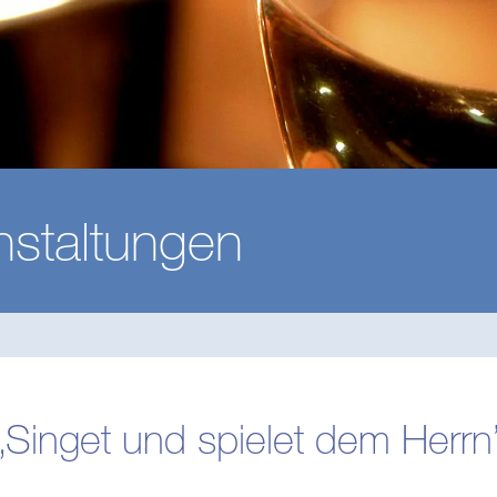
nstaltungen
„Singet und spielet dem Herrn