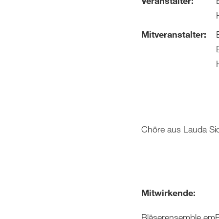
Veranstalter:
Mitveranstalter:
Chöre aus Lauda Sio
Mitwirkende:
Bläserensemble emB