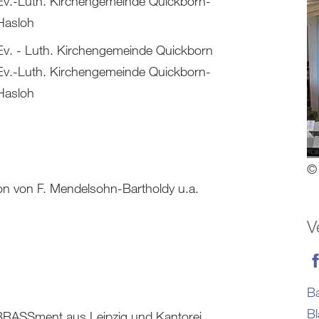
Ev.-Luth. Kirchengemeinde Quickborn-
Hasloh
Ev. - Luth. Kirchengemeinde Quickborn
Ev.-Luth. Kirchengemeinde Quickborn-
Hasloh
© 
n von F. Mendelsohn-Bartholdy u.a.
V
Ba
Bl
RASSment aus Leipzig und Kantorei