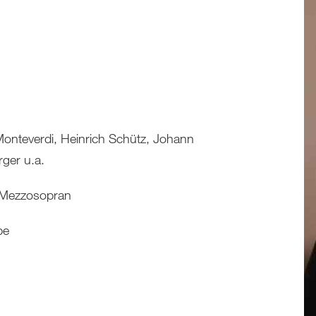
onteverdi, Heinrich Schütz, Johann
ger u.a.
 Mezzosopran
be